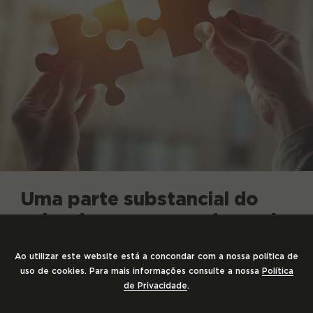
Uma parte substancial do
valor das empresas depende
das capacidades e
Ao utilizar este website está a concondar com a nossa política de
organização do seu capital
uso de cookies. Para mais informações consulte a nossa
Política
humano
de Privacidade
.